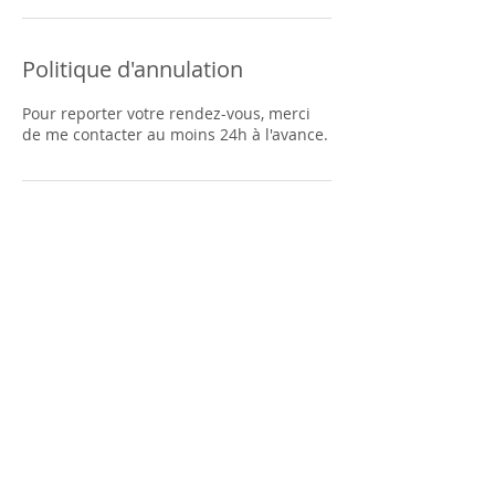
Politique d'annulation
Pour reporter votre rendez-vous, merci
de me contacter au moins 24h à l'avance.
Coordonnées
Endémika, Petit Raffray, Mauritius
5943 7383
nutrivibes@hotmail.com