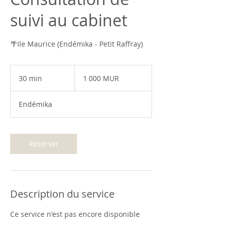
suivi au cabinet
🌴Ile Maurice (Endémika - Petit Raffray)
1 000
roupies
30 min
3
1 000 MUR
mauriciennes
0
m
Endémika
i
n
Réserver
Description du service
Ce service n'est pas encore disponible